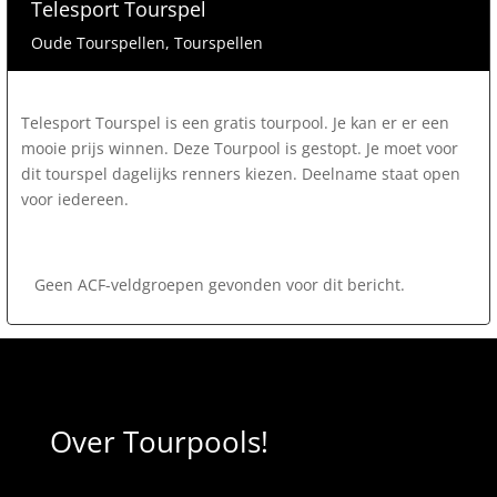
Telesport Tourspel
Oude Tourspellen
,
Tourspellen
Telesport Tourspel is een gratis tourpool. Je kan er er een
mooie prijs winnen. Deze Tourpool is gestopt. Je moet voor
dit tourspel dagelijks renners kiezen. Deelname staat open
voor iedereen.
Geen ACF-veldgroepen gevonden voor dit bericht.
Over Tourpools!