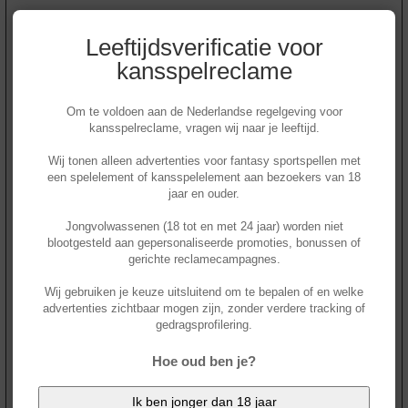
Leeftijdsverificatie voor
Kies je favoriete sprinters voor
kansspelreclame
jouw tourspel!
Jasper
Philipsen
Om te voldoen aan de Nederlandse regelgeving voor
kansspelreclame, vragen wij naar je leeftijd.
Tim
Merlier
Wij tonen alleen advertenties voor fantasy sportspellen met
Biniam
Girmay
een spelelement of kansspelelement aan bezoekers van 18
Jonathan
Milan
jaar en ouder.
Dylan
Groenewegen
Jongvolwassenen (18 tot en met 24 jaar) worden niet
blootgesteld aan gepersonaliseerde promoties, bonussen of
Jordi
Meeus
gerichte reclamecampagnes.
Wout
Van Aert
Wij gebruiken je keuze uitsluitend om te bepalen of en welke
Tobias Lund
Andresen
advertenties zichtbaar mogen zijn, zonder verdere tracking of
gedragsprofilering.
Kaden
Groves
Emilien
Jeannière
Hoe oud ben je?
Arnaud
De Lie
Ik ben jonger dan 18 jaar