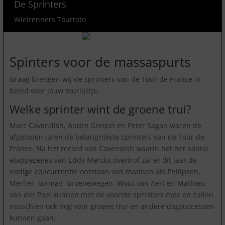
De Sprinters
Wielrenners Tourtoto
Spinters voor de massaspurts
Graag brengen wij de sprinters van de Tour de France in
beeld voor jouw tourlijstje.
Welke sprinter wint de groene trui?
Marc Cavendish, Andre Greipel en Peter Sagan waren de
afgelopen jaren de belangrijkste sprinters van de Tour de
France. Na het record van Cavendish waarin het het aantal
etappezeges van Eddy Merckx overtrof zal er dit jaar de
nodige concurrentie ontstaan van mannen als Philipsen,
Merlier, Girmay, Groenewegen. Wout van Aert en Mathieu
van der Poel kunnen met de voorste sprinters mee en zullen
misschien ook nog voor groene trui en andere dagsuccessen
kunnen gaan.